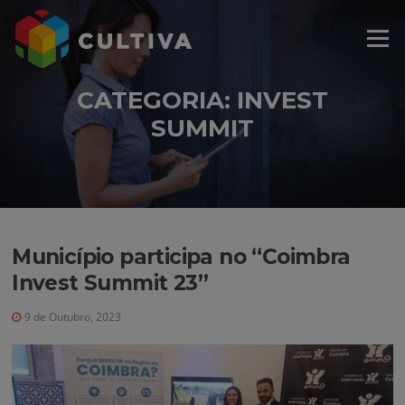
Saltar
modal-check
para
Menu
o
conteúdo
CATEGORIA:
INVEST
SUMMIT
Município participa no “Coimbra
Invest Summit 23”
9 de Outubro, 2023