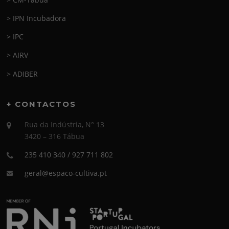
> IPN Incubadora
> IPC
> AIRV
> ADIBER
+ CONTACTOS
Rua da Indústria, N° 13
3420 – 316 Tábua
235 410 340 / 927 711 802
geral@espaco-cultiva.pt