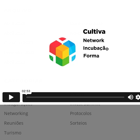
ARQUIVO
Abril 2026
Dezembro 2025
Abril 2024
Novembro 2023
Outubro 2023
Junho 2023
Fevereiro 2023
Janeiro 2023
Abril 2022
CATEGORIAS
Business
Fóruns
Inaugurações
Invest Summit
Networking
Protocolos
Reuniões
Sorteios
Turismo