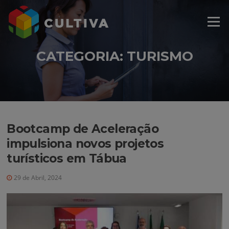
Saltar
modal-check
para
Menu
o
conteúdo
CATEGORIA:
TURISMO
Bootcamp de Aceleração
impulsiona novos projetos
turísticos em Tábua
29 de Abril, 2024