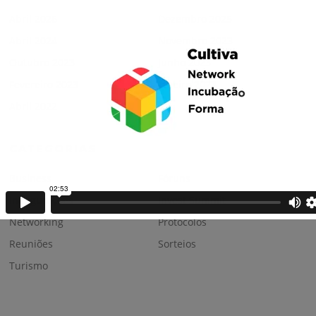
Abril 2026
Dezembro 2025
Abril 2024
Novembro 2023
Outubro 2023
Junho 2023
Fevereiro 2023
Janeiro 2023
Abril 2022
CATEGORIAS
Business
Fóruns
Inaugurações
Invest Summit
Networking
Protocolos
Reuniões
Sorteios
Turismo