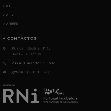
> IPC
> AIRV
> ADIBER
+ CONTACTOS
Rua da Indústria, N° 13
3420 – 316 Tábua
235 410 340 / 927 711 802
geral@espaco-cultiva.pt