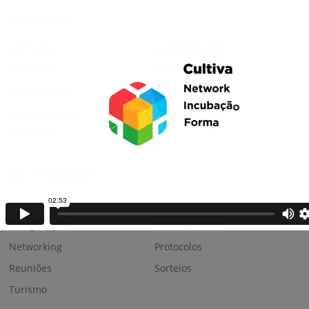
ARQUIVO
Abril 2026
Dezembro 2025
Abril 2024
Novembro 2023
Outubro 2023
Junho 2023
Fevereiro 2023
Janeiro 2023
Abril 2022
CATEGORIAS
Business
Fóruns
Inaugurações
Invest Summit
Networking
Protocolos
Reuniões
Sorteios
Turismo