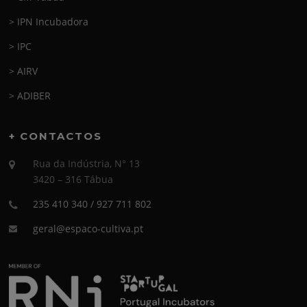
> IPN Incubadora
> IPC
> AIRV
> ADIBER
+ CONTACTOS
Rua da Indústria, N° 13
3420 – 316 Tábua
235 410 340 / 927 711 802
geral@espaco-cultiva.pt