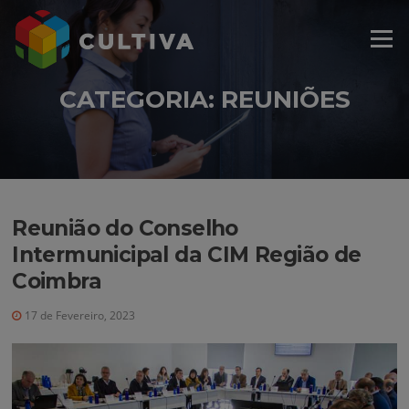
Saltar
modal-check
para
Menu
o
conteúdo
CATEGORIA:
REUNIÕES
Reunião do Conselho
Intermunicipal da CIM Região de
Coimbra
17 de Fevereiro, 2023