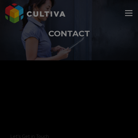
modal-check
Menu
CONTACT
Let's Get in Touch