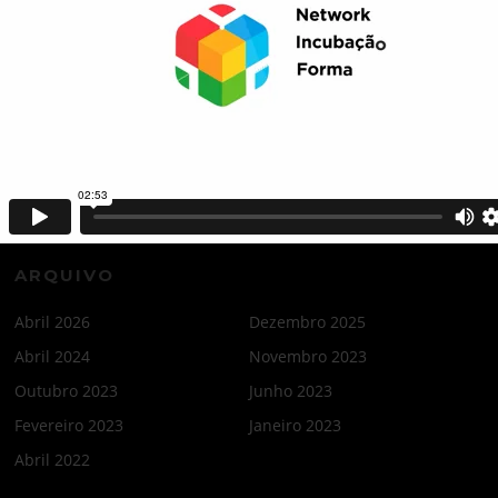
Espaço Cultiva
Bootcamp de Aceleração impulsiona novos projetos turísticos
em Tábua
Networking – Para aumentar as vendas do seu negócio
Município participa no “Coimbra Invest Summit 23”
ARQUIVO
Abril 2026
Dezembro 2025
Abril 2024
Novembro 2023
Outubro 2023
Junho 2023
Fevereiro 2023
Janeiro 2023
Abril 2022