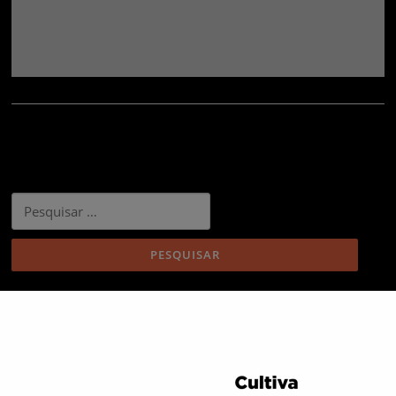
ARTIGOS RECENTES
Fórum RH Tábua 2026 – Pessoas, Dados e Futuro
Sessão “IA nas PMEs” reuniu empresários e especialistas no