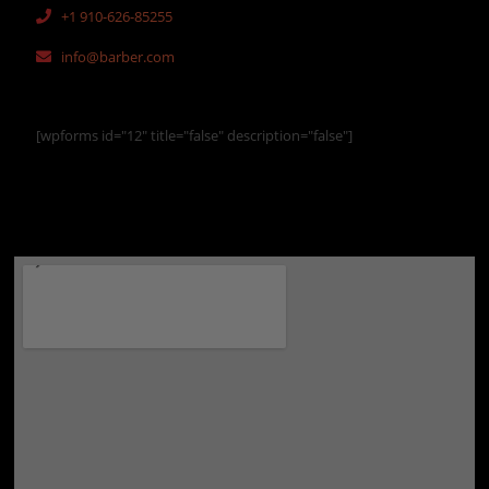
+1 910-626-85255
info@barber.com
[wpforms id="12" title="false" description="false"]