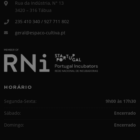
Rua da Indústria, N° 13
3420 – 316 Tábua
235 410 340 / 927 711 802
geral@espaco-cultiva.pt
HORÁRIO
Segunda-Sexta:
9h00 às 17h30
Sábado:
Encerrado
Domingo:
Encerrado